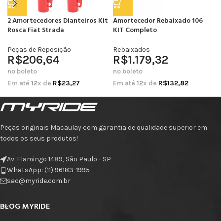
2 Amortecedores Dianteiros Kit
Amortecedor Rebaixado 106
Rosca Fiat Strada
KIT Completo
Peças de Reposição
Rebaixados
R$
206,64
R$
1.179,32
no boleto
no boleto
Em até
12
x de
R$
23,27
Em até
12
x de
R$
132,82
Peças originais Macaulay com garantia de qualidade superior em
todos os seus produtos!
Av. Flamingo 1489, São Paulo - SP
WhatsApp: (11) 96183-1995
sac@myride.com.br
BLOG MYRIDE