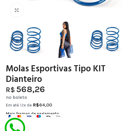
Clique para ampliar
Molas Esportivas Tipo KIT
Dianteiro
568,26
R$
no boleto
R$
64,00
Em até
12
x de
Mais formas de pagamento