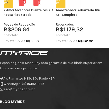
2 Amortecedores Dianteiros Kit
Amortecedor Rebaixado 106
Rosca Fiat Strada
KIT Completo
Peças de Reposição
Rebaixados
R$
206,64
R$
1.179,32
no boleto
no boleto
Em até
12
x de
R$
23,27
Em até
12
x de
R$
132,82
Peças originais Macaulay com garantia de qualidade superior em
todos os seus produtos!
Av. Flamingo 1489, São Paulo - SP
WhatsApp: (11) 96183-1995
sac@myride.com.br
BLOG MYRIDE