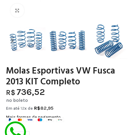
Clique para ampliar
Molas Esportivas VW Fusca
2013 KIT Completo
736,52
R$
no boleto
R$
82,95
Em até
12
x de
Mais formas de pagamento