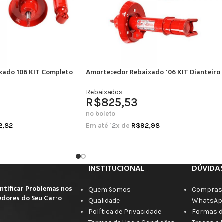
xado 106 KIT Completo
Amortecedor Rebaixado 106 KIT Dianteiro
Rebaixados
R$
825,53
no boleto
2,82
Em até
12
x de
R$
92,98
INSTITUCIONAL
DÚVIDA
ntificar Problemas nos
Quem Somos
Compras 
dores do Seu Carro
Qualidade
WhatsAp
Política de Privacidade
Formas 