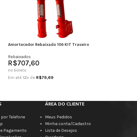
Amortecedor Rebaixado 106 KIT Traseiro
Amortecedor Rebai
Completo
Rebaixados
R$
707,60
Rebaixados
R$
664,20
no boleto
no boleto
Em até
12
x de
R$
79,69
Em até
12
x de
R$
7
S
ÁREA DO CLIENTE
por Telefone
Meus Pedidos
p
Minha conta/Cadastro
de Pagamento
Lista de Desejos