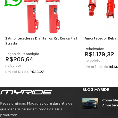
2 Amortecedores Dianteiros Kit Rosca Fiat
Amortecedor Rebai
Strada
Rebaixados
R$
1.179,32
Peças de Reposição
R$
206,64
no boleto
no boleto
Em até
12
x de
R$
13
Em até
12
x de
R$
23,27
BLOG MYRIDE
Como Ide
Peças originais Macaulay com garantia de
Amortece
qualidade superior em todos os seus
produtos!