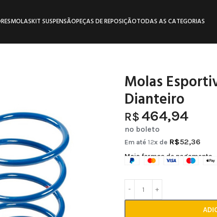
RES
MOLAS
KIT SUSPENSÃO
PEÇAS DE REPOSIÇÃO
TODAS AS CATEGORIAS
Molas Esporti
Dianteiro
464,94
R$
no boleto
R$
52,36
Em até
12
x de
Mais formas de pagamento
ADI