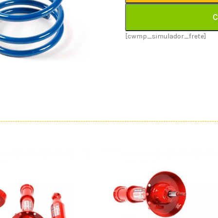
C
[cwmp_simulador_frete]