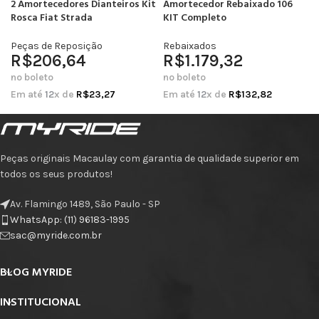
2 Amortecedores Dianteiros Kit
Amortecedor Rebaixado 106
Rosca Fiat Strada
KIT Completo
Peças de Reposição
Rebaixados
R$
206,64
R$
1.179,32
no boleto
no boleto
Em até
12
x de
R$
23,27
Em até
12
x de
R$
132,82
Peças originais Macaulay com garantia de qualidade superior em
todos os seus produtos!
Av. Flamingo 1489, São Paulo - SP
WhatsApp: (11) 96183-1995
sac@myride.com.br
BLOG MYRIDE
INSTITUCIONAL