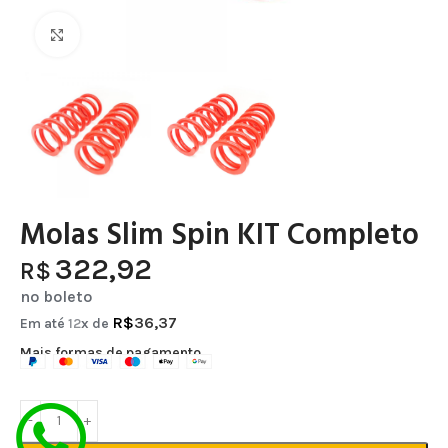
Clique para ampliar
Molas Slim Spin KIT Completo
322,92
R$
no boleto
R$
36,37
Em até
12
x de
Mais formas de pagamento