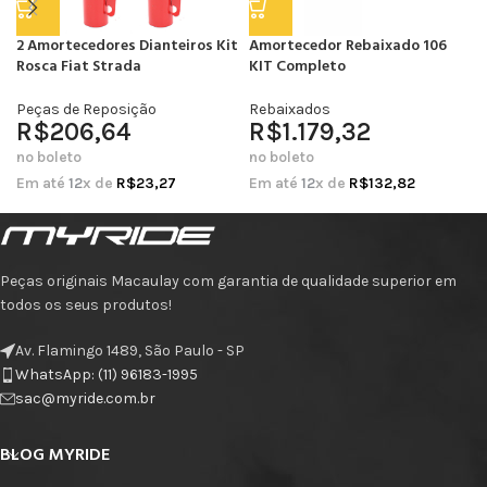
2 Amortecedores Dianteiros Kit
Amortecedor Rebaixado 106
Rosca Fiat Strada
KIT Completo
Peças de Reposição
Rebaixados
R$
206,64
R$
1.179,32
no boleto
no boleto
Em até
12
x de
R$
23,27
Em até
12
x de
R$
132,82
Peças originais Macaulay com garantia de qualidade superior em
todos os seus produtos!
Av. Flamingo 1489, São Paulo - SP
WhatsApp: (11) 96183-1995
sac@myride.com.br
BLOG MYRIDE