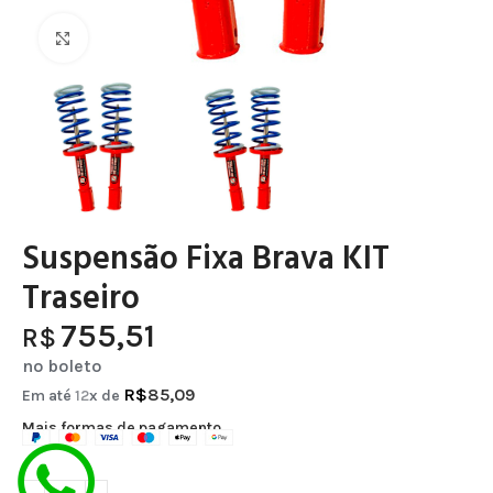
Clique para ampliar
Suspensão Fixa Brava KIT
Traseiro
755,51
R$
no boleto
R$
85,09
Em até
12
x de
Mais formas de pagamento