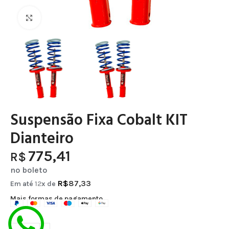
Clique para ampliar
Suspensão Fixa Cobalt KIT
Dianteiro
775,41
R$
no boleto
R$
87,33
Em até
12
x de
Mais formas de pagamento