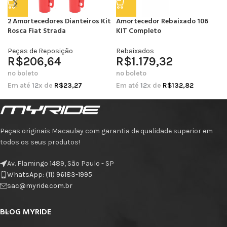
2 Amortecedores Dianteiros Kit
Amortecedor Rebaixado 106
Rosca Fiat Strada
KIT Completo
Peças de Reposição
Rebaixados
R$
206,64
R$
1.179,32
no boleto
no boleto
Em até
12
x de
R$
23,27
Em até
12
x de
R$
132,82
Peças originais Macaulay com garantia de qualidade superior em
todos os seus produtos!
Av. Flamingo 1489, São Paulo - SP
WhatsApp: (11) 96183-1995
sac@myride.com.br
BLOG MYRIDE