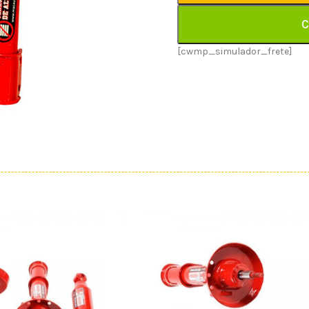
C
[cwmp_simulador_frete]