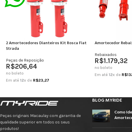
2 Amortecedores Dianteiros Kit Rosca Fiat
Amortecedor Rebai
Strada
Rebaixados
R$
1.179,32
Peças de Reposição
R$
206,64
no boleto
no boleto
Em até
12
x de
R$
13
Em até
12
x de
R$
23,27
BLOG MYRIDE
Como Ide
Peças originais Macaulay com garantia de
Amortece
qualidade superior em todos os seus
produtos!