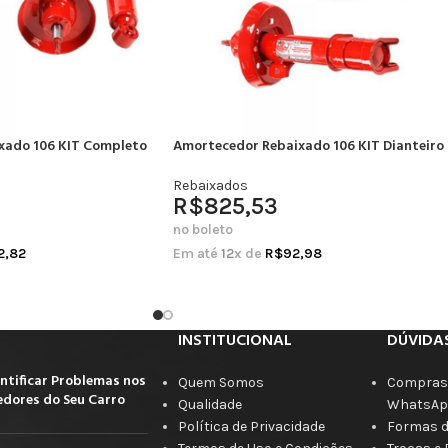
xado 106 KIT Completo
Amortecedor Rebaixado 106 KIT Dianteiro
Rebaixados
R$
825,53
no boleto
2,82
Em até
12
x de
R$
92,98
INSTITUCIONAL
DÚVIDA
ntificar Problemas nos
Quem Somos
Compras 
dores do Seu Carro
Qualidade
WhatsAp
Política de Privacidade
Formas 