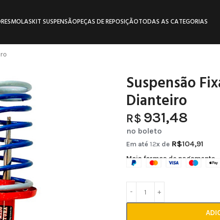
RES
MOLAS
KIT SUSPENSÃO
PEÇAS DE REPOSIÇÃO
TODAS AS CATEGORIAS
iro
Suspensão Fixa
Dianteiro
931,48
R$
no boleto
R$
104,91
Em até
12
x de
Mais formas de pagamento
ADI