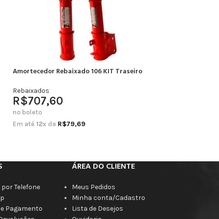
Amortecedor Rebaixado 106 KIT Traseiro
Amortecedor Rebai
Completo
Rebaixados
R$
707,60
Rebaixados
R$
664,20
no boleto
no boleto
Em até
12
x de
R$
79,69
Em até
12
x de
R$
7
S
ÁREA DO CLIENTE
por Telefone
Meus Pedidos
p
Minha conta/Cadastro
de Pagamento
Lista de Desejos