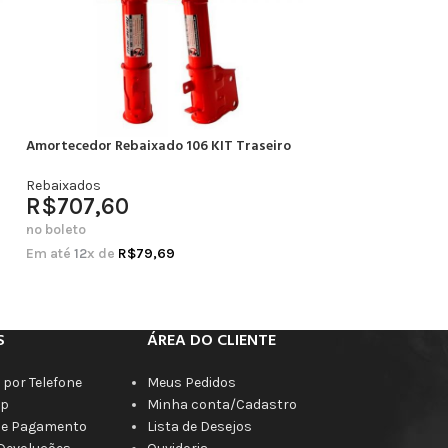
Amortecedor Rebaixado 106 KIT Traseiro
Amortecedor Rebai
Completo
Rebaixados
R$
707,60
Rebaixados
R$
664,20
no boleto
no boleto
Em até
12
x de
R$
79,69
Em até
12
x de
R$
7
S
ÁREA DO CLIENTE
por Telefone
Meus Pedidos
p
Minha conta/Cadastro
de Pagamento
Lista de Desejos