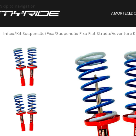
Skip to navigation
Skip to main content
AMORTECEDO
Início
Kit Suspensão
Fixa
Suspensão Fixa Fiat Strada/Adventure KI