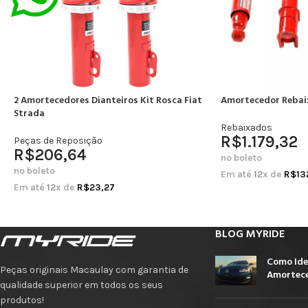
2 Amortecedores Dianteiros Kit Rosca Fiat
Amortecedor Rebai
Strada
Rebaixados
R$
1.179,32
Peças de Reposição
R$
206,64
no boleto
no boleto
Em até
12
x de
R$
13
Em até
12
x de
R$
23,27
BLOG MYRIDE
Como Ide
Peças originais Macaulay com garantia de
Amortece
qualidade superior em todos os seus
produtos!