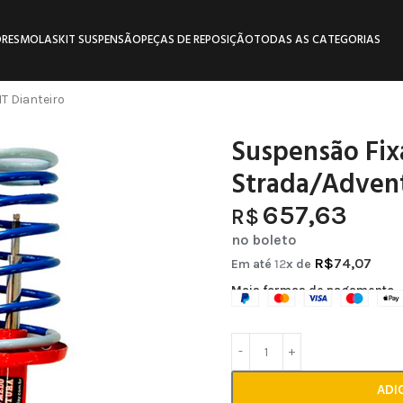
RES
MOLAS
KIT SUSPENSÃO
PEÇAS DE REPOSIÇÃO
TODAS AS CATEGORIAS
T Dianteiro
Suspensão Fixa
Strada/Advent
657,63
R$
no boleto
R$
74,07
Em até
12
x de
Mais formas de pagamento
ADI