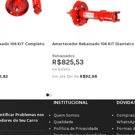
xado 106 KIT Completo
Amortecedor Rebaixado 106 KIT Dianteiro
Rebaixados
R$
825,53
no boleto
2,82
Em até
12
x de
R$
92,98
INSTITUCIONAL
DÚVIDA
ntificar Problemas nos
Quem Somos
Compras 
dores do Seu Carro
Qualidade
WhatsAp
Política de Privacidade
Formas 