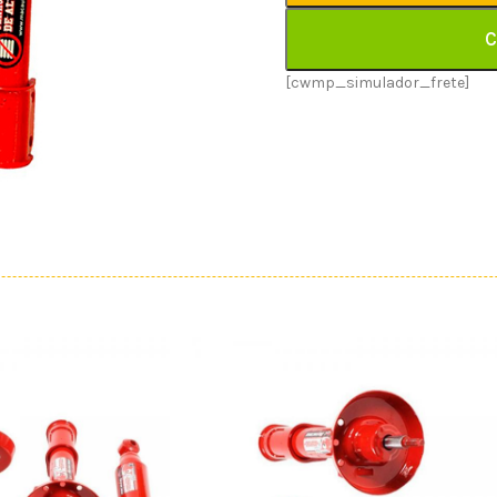
C
[cwmp_simulador_frete]