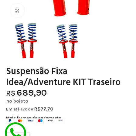
Clique para ampliar
Suspensão Fixa
Idea/Adventure KIT Traseiro
689,90
R$
no boleto
R$
77,70
Em até
12
x de
Mais formas de pagamento