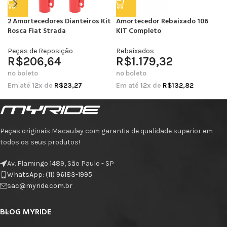
2 Amortecedores Dianteiros Kit
Amortecedor Rebaixado 106
Rosca Fiat Strada
KIT Completo
Peças de Reposição
Rebaixados
R$
206,64
R$
1.179,32
no boleto
no boleto
Em até
12
x de
R$
23,27
Em até
12
x de
R$
132,82
Peças originais Macaulay com garantia de qualidade superior em
todos os seus produtos!
Av. Flamingo 1489, São Paulo - SP
WhatsApp: (11) 96183-1995
sac@myride.com.br
BLOG MYRIDE