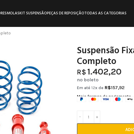
RES
MOLAS
KIT SUSPENSÃO
PEÇAS DE REPOSIÇÃO
TODAS AS CATEGORIAS
mpleto
Suspensão Fixa
Completo
1.402,20
R$
no boleto
R$
157,92
Em até
12
x de
Mais formas de pagamento
ADI