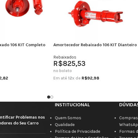
xado 106 KIT Completo
Amortecedor Rebaixado 106 KIT Dianteiro
Rebaixados
R$
825,53
no boleto
2,82
Em até
12
x de
R$
92,98
INSTITUCIONAL
DÚVIDA
ntificar Problemas nos
Quem Somos
Compras 
dores do Seu Carro
Qualidade
WhatsAp
Política de Privacidade
Formas 