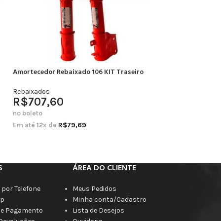
Amortecedor Rebaixado 106 KIT Traseiro
Amortecedor Rebai
Completo
Rebaixados
R$
707,60
Rebaixados
R$
664,20
no boleto
no boleto
Em até
12
x de
R$
79,69
Em até
12
x de
R$
7
S
ÁREA DO CLIENTE
por Telefone
Meus Pedidos
p
Minha conta/Cadastro
de Pagamento
Lista de Desejos