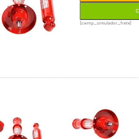
C
[cwmp_simulador_frete]