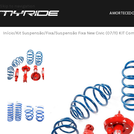
Skip to navigation
Skip to main content
AMORTECEDO
Início
Kit Suspensão
Fixa
Suspensão Fixa New Civic (07/11) KIT Co