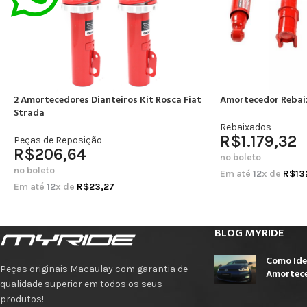
2 Amortecedores Dianteiros Kit Rosca Fiat
Amortecedor Rebai
Strada
Rebaixados
R$
1.179,32
Peças de Reposição
R$
206,64
no boleto
no boleto
Em até
12
x de
R$
13
Em até
12
x de
R$
23,27
BLOG MYRIDE
Como Ide
Peças originais Macaulay com garantia de
Amortece
qualidade superior em todos os seus
produtos!