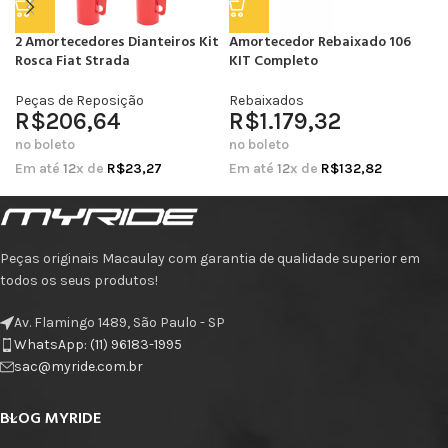
2 Amortecedores Dianteiros Kit
Amortecedor Rebaixado 106
Rosca Fiat Strada
KIT Completo
Peças de Reposição
Rebaixados
R$
206,64
R$
1.179,32
no boleto
no boleto
Em até
12
x de
R$
23,27
Em até
12
x de
R$
132,82
Peças originais Macaulay com garantia de qualidade superior em
todos os seus produtos!
Av. Flamingo 1489, São Paulo - SP
WhatsApp: (11) 96183-1995
sac@myride.com.br
BLOG MYRIDE