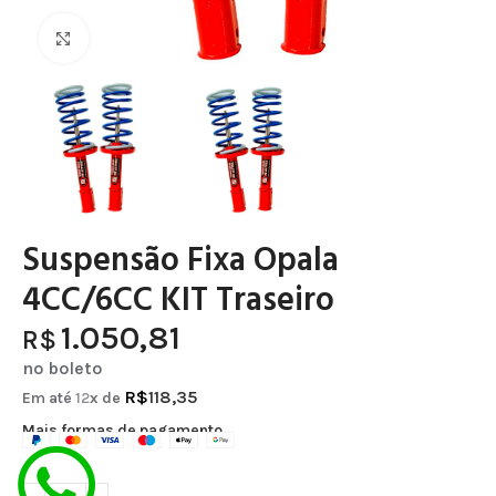
Clique para ampliar
Suspensão Fixa Opala
4CC/6CC KIT Traseiro
1.050,81
R$
no boleto
R$
118,35
Em até
12
x de
Mais formas de pagamento