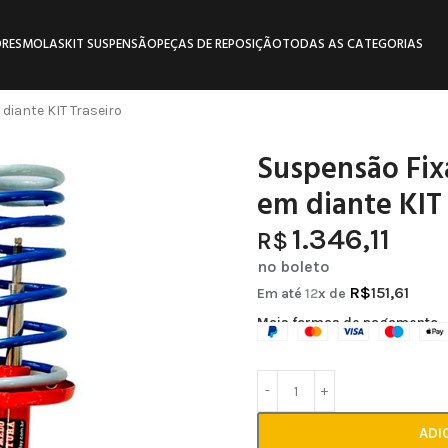
RES
MOLAS
KIT SUSPENSÃO
PEÇAS DE REPOSIÇÃO
TODAS AS CATEGORIAS
iante KIT Traseiro
Suspensão Fix
em diante KIT 
1.346,11
R$
no boleto
R$
151,61
Em até
12
x de
Mais formas de pagamento
ADI