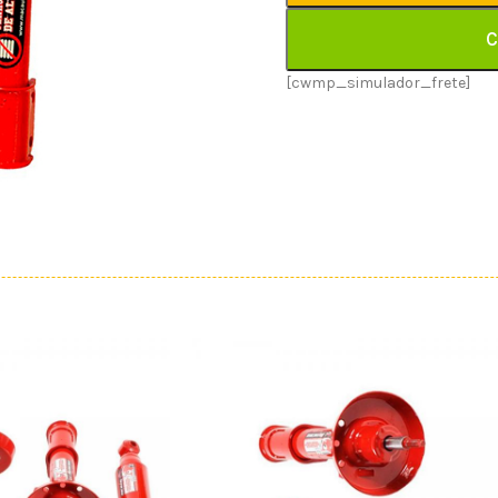
C
[cwmp_simulador_frete]