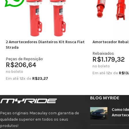
2 Amortecedores Dianteiros Kit Rosca Fiat
Amortecedor Rebai
Strada
Rebaixados
R$
1.179,32
Peças de Reposição
R$
206,64
no boleto
no boleto
Em até
12
x de
R$
13
Em até
12
x de
R$
23,27
BLOG MYRIDE
Como Ide
Peças originais Macaulay com garantia de
Amortece
qualidade superior em todos os seus
produtos!