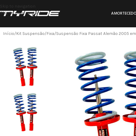
Skip to navigation
Skip to main content
AMORTECEDO
Início
Kit Suspensão
Fixa
Suspensão Fixa Passat Alemão 2005 em d