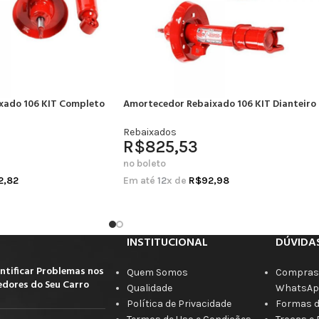
xado 106 KIT Completo
Amortecedor Rebaixado 106 KIT Dianteiro
Rebaixados
R$
825,53
no boleto
2,82
Em até
12
x de
R$
92,98
INSTITUCIONAL
DÚVIDA
ntificar Problemas nos
Quem Somos
Compras 
dores do Seu Carro
Qualidade
WhatsAp
Política de Privacidade
Formas 