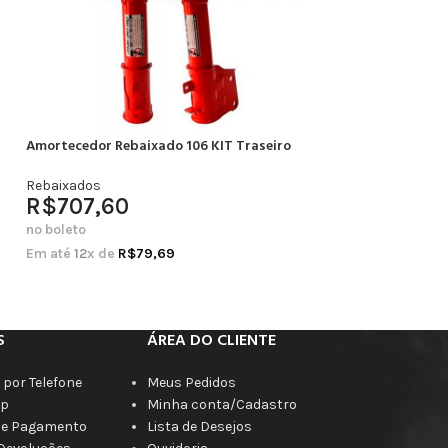
Amortecedor Rebaixado 106 KIT Traseiro
Amortecedor Rebai
Completo
Rebaixados
R$
707,60
Rebaixados
R$
664,20
no boleto
no boleto
Em até
12
x de
R$
79,69
Em até
12
x de
R$
7
S
ÁREA DO CLIENTE
por Telefone
Meus Pedidos
p
Minha conta/Cadastro
de Pagamento
Lista de Desejos