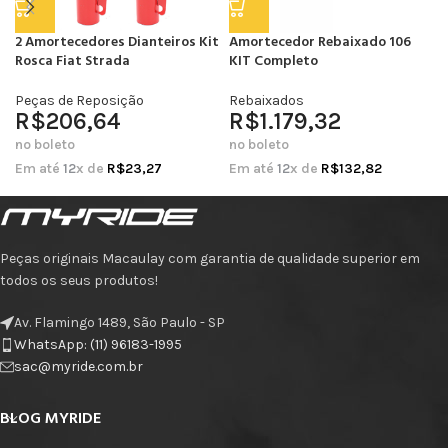
2 Amortecedores Dianteiros Kit
Amortecedor Rebaixado 106
Rosca Fiat Strada
KIT Completo
Peças de Reposição
Rebaixados
R$
206,64
R$
1.179,32
no boleto
no boleto
Em até
12
x de
R$
23,27
Em até
12
x de
R$
132,82
Peças originais Macaulay com garantia de qualidade superior em
todos os seus produtos!
Av. Flamingo 1489, São Paulo - SP
WhatsApp: (11) 96183-1995
sac@myride.com.br
BLOG MYRIDE