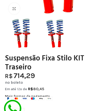
Clique para ampliar
Suspensão Fixa Stilo KIT
Traseiro
714,29
R$
no boleto
R$
80,45
Em até
12
x de
Mais formas de pagamento