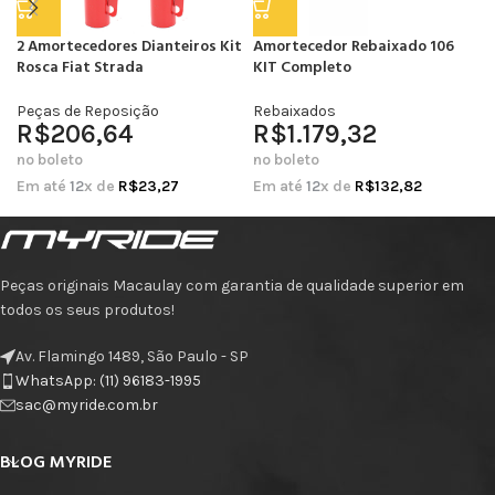
2 Amortecedores Dianteiros Kit
Amortecedor Rebaixado 106
Rosca Fiat Strada
KIT Completo
Peças de Reposição
Rebaixados
R$
206,64
R$
1.179,32
no boleto
no boleto
Em até
12
x de
R$
23,27
Em até
12
x de
R$
132,82
Peças originais Macaulay com garantia de qualidade superior em
todos os seus produtos!
Av. Flamingo 1489, São Paulo - SP
WhatsApp: (11) 96183-1995
sac@myride.com.br
BLOG MYRIDE