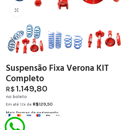
Clique para ampliar
Suspensão Fixa Verona KIT
Completo
1.149,80
R$
no boleto
R$
129,50
Em até
12
x de
Mais formas de pagamento