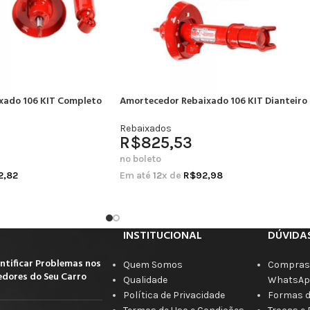
xado 106 KIT Completo
Amortecedor Rebaixado 106 KIT Dianteiro
Rebaixados
R$
825,53
no boleto
2,82
Em até
12
x de
R$
92,98
INSTITUCIONAL
DÚVIDA
ntificar Problemas nos
Quem Somos
Compras 
dores do Seu Carro
Qualidade
WhatsAp
Política de Privacidade
Formas 