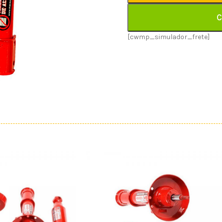
C
[cwmp_simulador_frete]