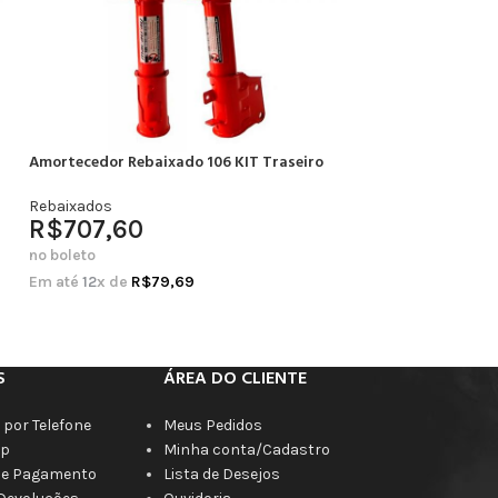
Amortecedor Rebaixado 106 KIT Traseiro
Amortecedor Rebai
Completo
Rebaixados
R$
707,60
Rebaixados
R$
664,20
no boleto
no boleto
Em até
12
x de
R$
79,69
Em até
12
x de
R$
7
S
ÁREA DO CLIENTE
por Telefone
Meus Pedidos
p
Minha conta/Cadastro
de Pagamento
Lista de Desejos