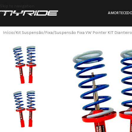
Skip to navigation
Skip to main content
AMORTECEDO
Início
Kit Suspensão
Fixa
Suspensão Fixa VW Pointer KIT Dianteiro