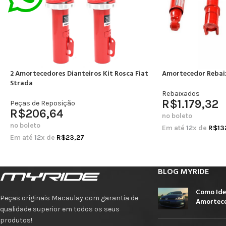
2 Amortecedores Dianteiros Kit Rosca Fiat
Amortecedor Rebai
Strada
Rebaixados
R$
1.179,32
Peças de Reposição
R$
206,64
no boleto
no boleto
Em até
12
x de
R$
13
Em até
12
x de
R$
23,27
BLOG MYRIDE
Como Ide
Peças originais Macaulay com garantia de
Amortece
qualidade superior em todos os seus
produtos!