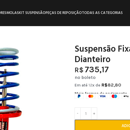
RES
MOLAS
KIT SUSPENSÃO
PEÇAS DE REPOSIÇÃO
TODAS AS CATEGORIAS
Suspensão Fix
Dianteiro
735,17
R$
no boleto
R$
82,80
Em até
12
x de
Mais formas de pagamento
ADI