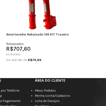
Amortecedor Rebaixado 106 KIT Traseiro
Amortecedor Rebai
Completo
Rebaixados
R$
707,60
Rebaixados
R$
664,20
no boleto
no boleto
Em até
12
x de
R$
79,69
Em até
12
x de
R$
7
S
ÁREA DO CLIENTE
por Telefone
Meus Pedidos
p
Minha conta/Cadastro
de Pagamento
Lista de Desejos