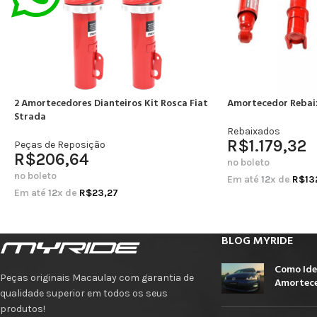
2 Amortecedores Dianteiros Kit Rosca Fiat
Amortecedor Rebai
Strada
Rebaixados
R$
1.179,32
Peças de Reposição
R$
206,64
no boleto
no boleto
Em até
12
x de
R$
13
Em até
12
x de
R$
23,27
BLOG MYRIDE
Como Ide
Peças originais Macaulay com garantia de
Amortece
qualidade superior em todos os seus
produtos!