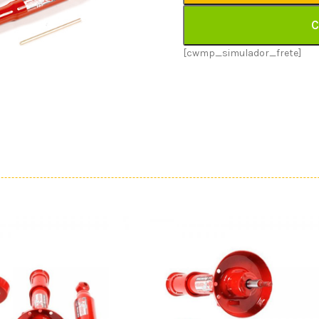
C
[cwmp_simulador_frete]