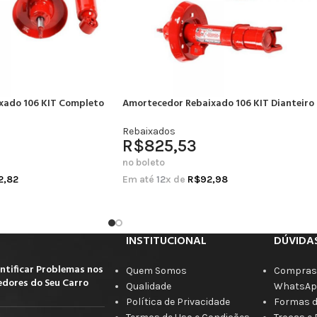
xado 106 KIT Completo
Amortecedor Rebaixado 106 KIT Dianteiro
Rebaixados
R$
825,53
no boleto
2,82
Em até
12
x de
R$
92,98
INSTITUCIONAL
DÚVIDA
ntificar Problemas nos
Quem Somos
Compras 
dores do Seu Carro
Qualidade
WhatsAp
Política de Privacidade
Formas 