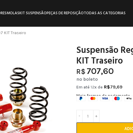
RES
MOLAS
KIT SUSPENSÃO
PEÇAS DE REPOSIÇÃO
TODAS AS CATEGORIAS
7 KIT Traseiro
Suspensão Reg
KIT Traseiro
707,60
R$
no boleto
R$
79,69
Em até
12
x de
Mais formas de pagamento
ADI