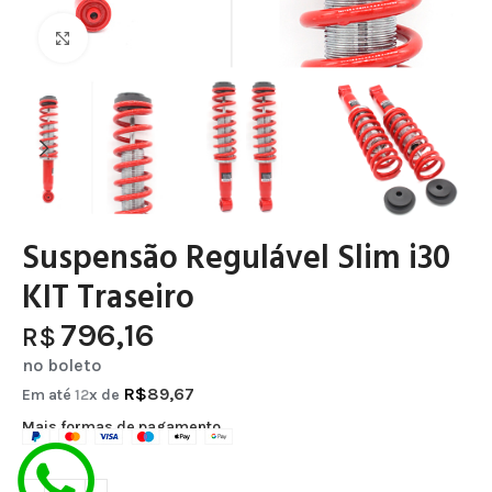
Clique para ampliar
Suspensão Regulável Slim i30
KIT Traseiro
796,16
R$
no boleto
R$
89,67
Em até
12
x de
Mais formas de pagamento