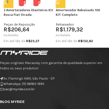
2 Amortecedores Dianteiros Kit
Amortecedor Rebaixado 106
Rosca Fiat Strada
KIT Completo
Peças de Reposição
Rebaixados
R$
206,64
R$
1.179,32
no boleto
no boleto
Em até
12
x de
R$
23,27
Em até
12
x de
R$
132,82
Peças originais Macaulay com garantia de qualidade superior em
todos os seus produtos!
Av. Flamingo 1489, São Paulo - SP
WhatsApp: (11) 96183-1995
sac@myride.com.br
BLOG MYRIDE