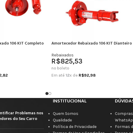
xado 106 KIT Completo
Amortecedor Rebaixado 106 KIT Dianteiro
Rebaixados
R$
825,53
no boleto
2,82
Em até
12
x de
R$
92,98
INSTITUCIONAL
DÚVIDA
ntificar Problemas nos
Quem Somos
Compras 
dores do Seu Carro
Qualidade
WhatsAp
Política de Privacidade
Formas 