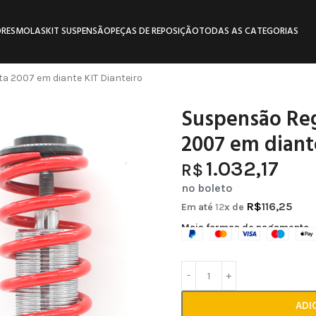
RES
MOLAS
KIT SUSPENSÃO
PEÇAS DE REPOSIÇÃO
TODAS AS CATEGORIAS
a 2007 em diante KIT Dianteiro
Suspensão Reg
2007 em diant
1.032,17
R$
no boleto
R$
116,25
Em até
12
x de
Mais formas de pagamento
ADI