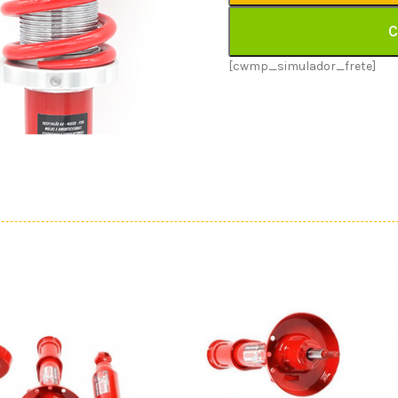
C
[cwmp_simulador_frete]