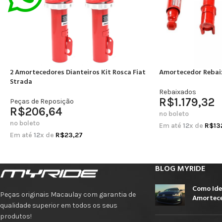
2 Amortecedores Dianteiros Kit Rosca Fiat
Amortecedor Rebai
Strada
Rebaixados
R$
1.179,32
Peças de Reposição
R$
206,64
no boleto
no boleto
Em até
12
x de
R$
13
Em até
12
x de
R$
23,27
BLOG MYRIDE
Como Ide
Peças originais Macaulay com garantia de
Amortece
qualidade superior em todos os seus
produtos!