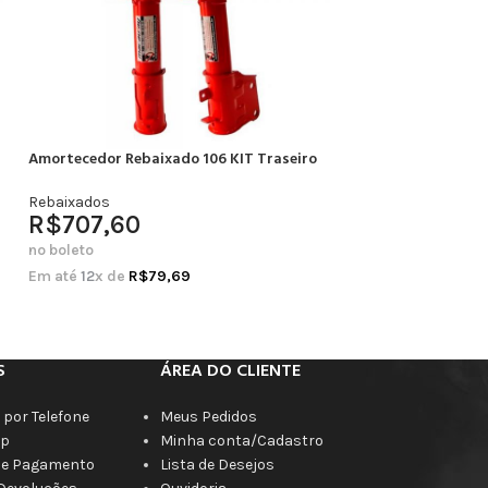
Amortecedor Rebaixado 106 KIT Traseiro
Amortecedor Rebai
Completo
Rebaixados
R$
707,60
Rebaixados
R$
664,20
no boleto
no boleto
Em até
12
x de
R$
79,69
Em até
12
x de
R$
7
S
ÁREA DO CLIENTE
por Telefone
Meus Pedidos
p
Minha conta/Cadastro
de Pagamento
Lista de Desejos