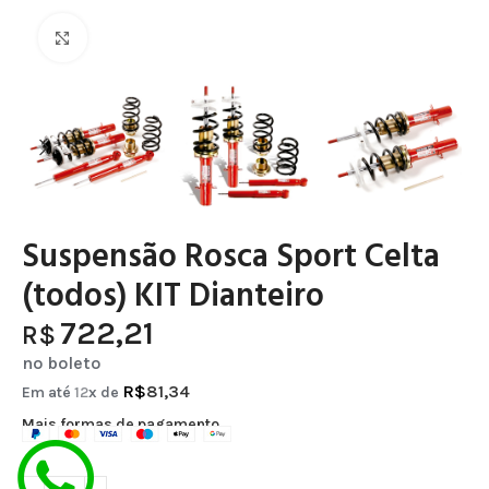
Clique para ampliar
Suspensão Rosca Sport Celta
(todos) KIT Dianteiro
722,21
R$
no boleto
R$
81,34
Em até
12
x de
Mais formas de pagamento