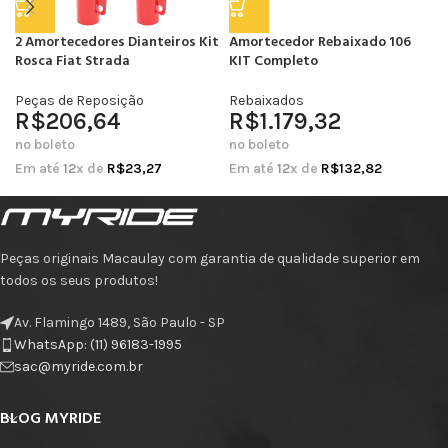
2 Amortecedores Dianteiros Kit
Amortecedor Rebaixado 106
Rosca Fiat Strada
KIT Completo
Peças de Reposição
Rebaixados
R$
206,64
R$
1.179,32
no boleto
no boleto
Em até
12
x de
R$
23,27
Em até
12
x de
R$
132,82
Peças originais Macaulay com garantia de qualidade superior em
todos os seus produtos!
Av. Flamingo 1489, São Paulo - SP
WhatsApp: (11) 96183-1995
sac@myride.com.br
BLOG MYRIDE