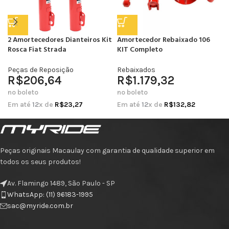
2 Amortecedores Dianteiros Kit
Amortecedor Rebaixado 106
Rosca Fiat Strada
KIT Completo
Peças de Reposição
Rebaixados
R$
206,64
R$
1.179,32
no boleto
no boleto
Em até
12
x de
R$
23,27
Em até
12
x de
R$
132,82
Peças originais Macaulay com garantia de qualidade superior em
todos os seus produtos!
Av. Flamingo 1489, São Paulo - SP
WhatsApp: (11) 96183-1995
sac@myride.com.br