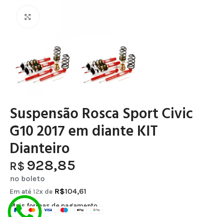
Clique para ampliar
Suspensão Rosca Sport Civic
G10 2017 em diante KIT
Dianteiro
928,85
R$
no boleto
R$
104,61
Em até
12
x de
Mais formas de pagamento