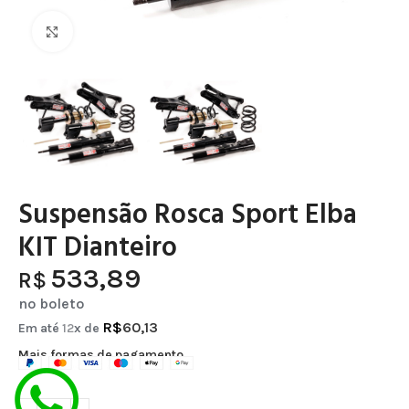
Clique para ampliar
Suspensão Rosca Sport Elba
KIT Dianteiro
533,89
R$
no boleto
R$
60,13
Em até
12
x de
Mais formas de pagamento