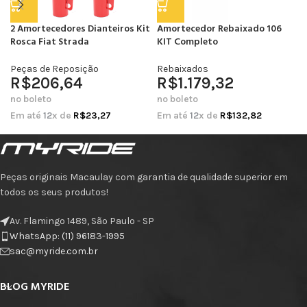
2 Amortecedores Dianteiros Kit
Amortecedor Rebaixado 106
Rosca Fiat Strada
KIT Completo
Peças de Reposição
Rebaixados
R$
206,64
R$
1.179,32
no boleto
no boleto
Em até
12
x de
R$
23,27
Em até
12
x de
R$
132,82
Peças originais Macaulay com garantia de qualidade superior em
todos os seus produtos!
Av. Flamingo 1489, São Paulo - SP
WhatsApp: (11) 96183-1995
sac@myride.com.br
BLOG MYRIDE