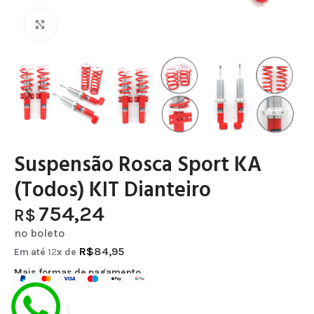
Clique para ampliar
Suspensão Rosca Sport KA
(Todos) KIT Dianteiro
754,24
R$
no boleto
R$
84,95
Em até
12
x de
Mais formas de pagamento