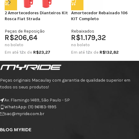
2 Amortecedores Dianteiros Kit
Amortecedor Rebaixado 106
Rosca Fiat Strada
KIT Completo
Peças de Reposição
Rebaixados
R$
206,64
R$
1.179,32
no boleto
no boleto
Em até
12
x de
R$
23,27
Em até
12
x de
R$
132,82
Peças originais Macaulay com garantia de qualidade superior em
todos os seus produtos!
Av. Flamingo 1489, São Paulo - SP
WhatsApp: (11) 96183-1995
sac@myride.com.br
BLOG MYRIDE