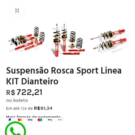
Clique para ampliar
Suspensão Rosca Sport Linea
KIT Dianteiro
722,21
R$
no boleto
R$
81,34
Em até
12
x de
Mais formas de pagamento