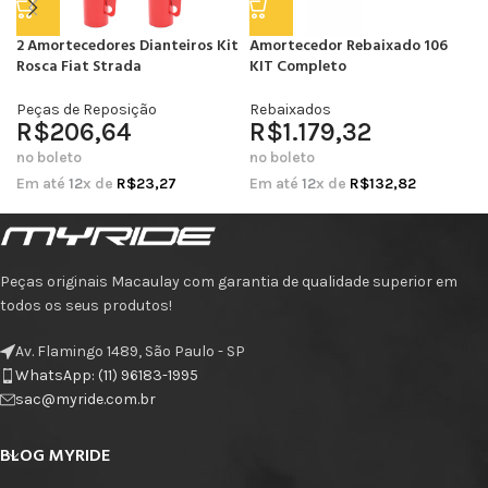
2 Amortecedores Dianteiros Kit
Amortecedor Rebaixado 106
Rosca Fiat Strada
KIT Completo
Peças de Reposição
Rebaixados
R$
206,64
R$
1.179,32
no boleto
no boleto
Em até
12
x de
R$
23,27
Em até
12
x de
R$
132,82
Peças originais Macaulay com garantia de qualidade superior em
todos os seus produtos!
Av. Flamingo 1489, São Paulo - SP
WhatsApp: (11) 96183-1995
sac@myride.com.br
BLOG MYRIDE