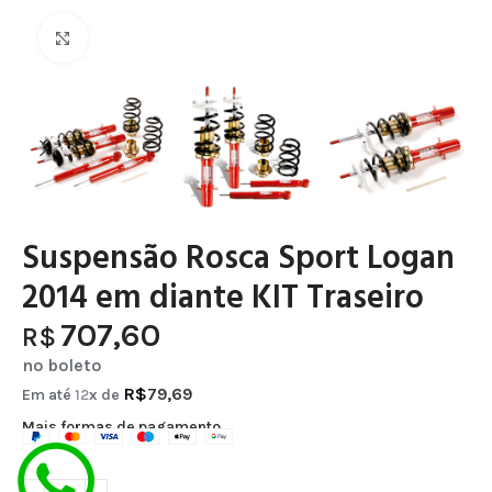
Clique para ampliar
Suspensão Rosca Sport Logan
2014 em diante KIT Traseiro
707,60
R$
no boleto
R$
79,69
Em até
12
x de
Mais formas de pagamento