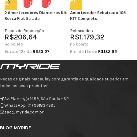
2 Amortecedores Dianteiros Kit
Amortecedor Rebaixado 106
Rosca Fiat Strada
KIT Completo
Peças de Reposição
Rebaixados
R$
206,64
R$
1.179,32
no boleto
no boleto
Em até
12
x de
R$
23,27
Em até
12
x de
R$
132,82
Peças originais Macaulay com garantia de qualidade superior em
todos os seus produtos!
Av. Flamingo 1489, São Paulo - SP
WhatsApp: (11) 96183-1995
sac@myride.com.br
BLOG MYRIDE