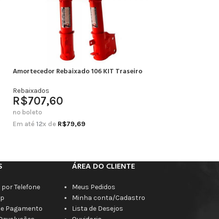
Amortecedor Rebaixado 106 KIT Traseiro
Amortecedor Rebai
Completo
Rebaixados
R$
707,60
Rebaixados
R$
664,20
no boleto
no boleto
Em até
12
x de
R$
79,69
Em até
12
x de
R$
7
S
ÁREA DO CLIENTE
por Telefone
Meus Pedidos
p
Minha conta/Cadastro
de Pagamento
Lista de Desejos