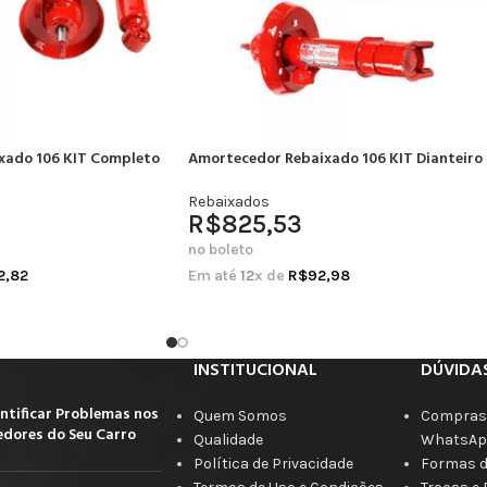
xado 106 KIT Completo
Amortecedor Rebaixado 106 KIT Dianteiro
Rebaixados
R$
825,53
no boleto
2,82
Em até
12
x de
R$
92,98
INSTITUCIONAL
DÚVIDA
ntificar Problemas nos
Quem Somos
Compras 
dores do Seu Carro
Qualidade
WhatsAp
Política de Privacidade
Formas 