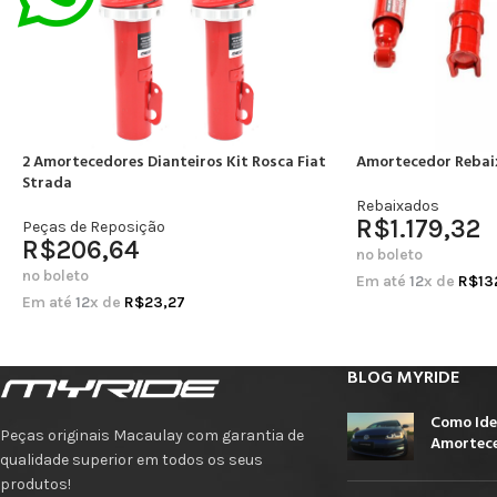
2 Amortecedores Dianteiros Kit Rosca Fiat
Amortecedor Rebai
Strada
Rebaixados
R$
1.179,32
Peças de Reposição
R$
206,64
no boleto
no boleto
Em até
12
x de
R$
13
Em até
12
x de
R$
23,27
BLOG MYRIDE
Como Ide
Peças originais Macaulay com garantia de
Amortece
qualidade superior em todos os seus
produtos!