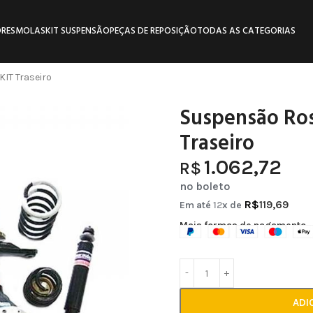
RES
MOLAS
KIT SUSPENSÃO
PEÇAS DE REPOSIÇÃO
TODAS AS CATEGORIAS
IT Traseiro
Suspensão Ros
Traseiro
1.062,72
R$
no boleto
R$
119,69
Em até
12
x de
Mais formas de pagamento
ADI