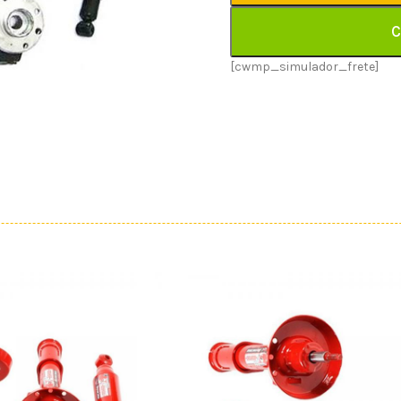
C
[cwmp_simulador_frete]