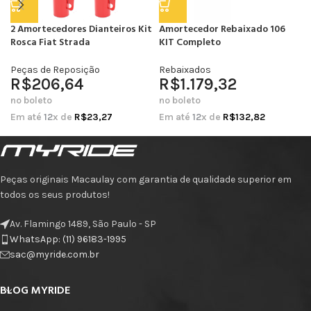
2 Amortecedores Dianteiros Kit
Amortecedor Rebaixado 106
Rosca Fiat Strada
KIT Completo
Peças de Reposição
Rebaixados
R$
206,64
R$
1.179,32
no boleto
no boleto
Em até
12
x de
R$
23,27
Em até
12
x de
R$
132,82
Peças originais Macaulay com garantia de qualidade superior em
todos os seus produtos!
Av. Flamingo 1489, São Paulo - SP
WhatsApp: (11) 96183-1995
sac@myride.com.br
BLOG MYRIDE