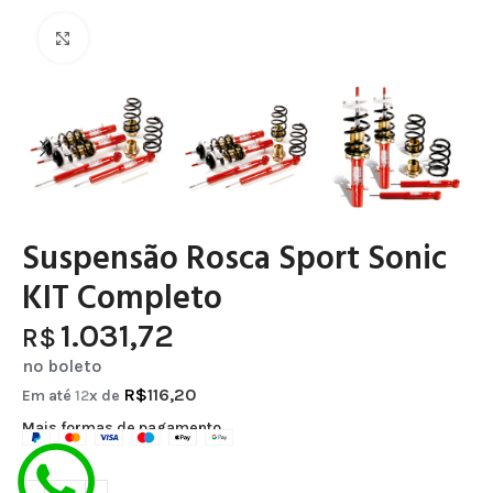
Clique para ampliar
Suspensão Rosca Sport Sonic
KIT Completo
1.031,72
R$
no boleto
R$
116,20
Em até
12
x de
Mais formas de pagamento