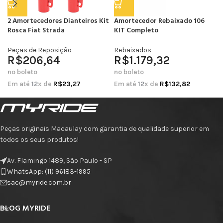
2 Amortecedores Dianteiros Kit
Amortecedor Rebaixado 106
Rosca Fiat Strada
KIT Completo
Peças de Reposição
Rebaixados
R$
206,64
R$
1.179,32
no boleto
no boleto
Em até
12
x de
R$
23,27
Em até
12
x de
R$
132,82
Peças originais Macaulay com garantia de qualidade superior em
todos os seus produtos!
Av. Flamingo 1489, São Paulo - SP
WhatsApp: (11) 96183-1995
sac@myride.com.br
BLOG MYRIDE