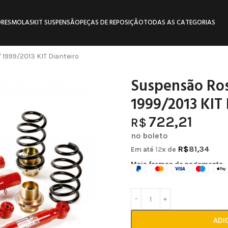
RES
MOLAS
KIT SUSPENSÃO
PEÇAS DE REPOSIÇÃO
TODAS AS CATEGORIAS
1999/2013 KIT Dianteiro
Suspensão Ro
1999/2013 KIT 
722,21
R$
no boleto
R$
81,34
Em até
12
x de
Mais formas de pagamento
ADI