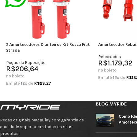
2 Amortecedores Dianteiros Kit Rosca Fiat
Amortecedor Rebai
Strada
Rebaixados
R$
1.179,32
Peças de Reposição
R$
206,64
no boleto
no boleto
Em até
12
x de
R$
13
Em até
12
x de
R$
23,27
BLOG MYRIDE
Como Ide
Peças originais Macaulay com garantia de
Amortece
qualidade superior em todos os seus
produtos!