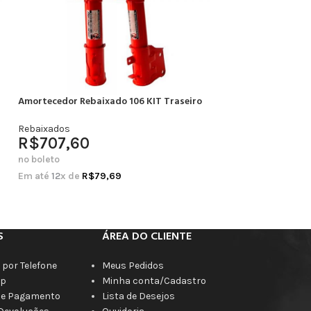
Amortecedor Rebaixado 106 KIT Traseiro
Amortecedor Rebai
Completo
Rebaixados
R$
707,60
Rebaixados
R$
664,20
no boleto
no boleto
Em até
12
x de
R$
79,69
Em até
12
x de
R$
7
S
ÁREA DO CLIENTE
por Telefone
Meus Pedidos
p
Minha conta/Cadastro
de Pagamento
Lista de Desejos