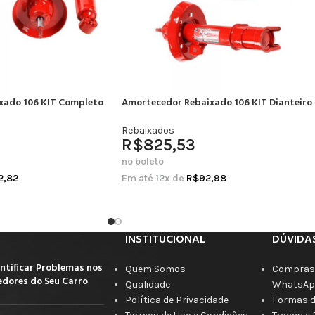
xado 106 KIT Completo
Amortecedor Rebaixado 106 KIT Dianteiro
Rebaixados
R$
825,53
no boleto
2,82
Em até
12
x de
R$
92,98
INSTITUCIONAL
DÚVIDA
ntificar Problemas nos
Quem Somos
Compras 
dores do Seu Carro
Qualidade
WhatsAp
Política de Privacidade
Formas 