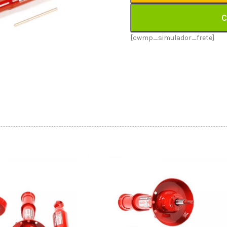
C
[cwmp_simulador_frete]