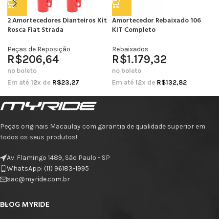
2 Amortecedores Dianteiros Kit
Amortecedor Rebaixado 106
Rosca Fiat Strada
KIT Completo
Peças de Reposição
Rebaixados
R$
206,64
R$
1.179,32
no boleto
no boleto
Em até
12
x de
R$
23,27
Em até
12
x de
R$
132,82
Peças originais Macaulay com garantia de qualidade superior em
todos os seus produtos!
Av. Flamingo 1489, São Paulo - SP
WhatsApp: (11) 96183-1995
sac@myride.com.br
BLOG MYRIDE