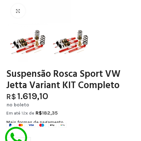
Clique para ampliar
Suspensão Rosca Sport VW
Jetta Variant KIT Completo
1.619,10
R$
no boleto
R$
182,35
Em até
12
x de
Mais formas de pagamento