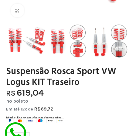
Clique para ampliar
Suspensão Rosca Sport VW
Logus KIT Traseiro
619,04
R$
no boleto
R$
69,72
Em até
12
x de
Mais formas de pagamento