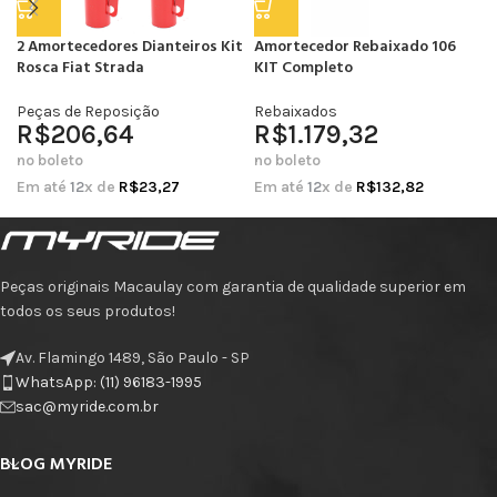
2 Amortecedores Dianteiros Kit
Amortecedor Rebaixado 106
Rosca Fiat Strada
KIT Completo
Peças de Reposição
Rebaixados
R$
206,64
R$
1.179,32
no boleto
no boleto
Em até
12
x de
R$
23,27
Em até
12
x de
R$
132,82
Peças originais Macaulay com garantia de qualidade superior em
todos os seus produtos!
Av. Flamingo 1489, São Paulo - SP
WhatsApp: (11) 96183-1995
sac@myride.com.br
BLOG MYRIDE