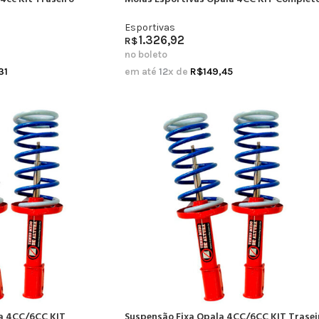
Esportivas
1.326,92
R$
no boleto
31
em até
12
x de
R$
149,45
a 4CC/6CC KIT
Suspensão Fixa Opala 4CC/6CC KIT Trasei