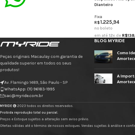
Dianteiro
Fixa
1.225,94
R$
no boleto
em até
12
x de
R$
138
BLOG MYRIDE
Como Ide
Peças originais Macaulay com garantia de
Amortece
qualidade superior em todos os seus
produtos!
A Import
Amortece
Av. Flamingo 1489, São Paulo - SP
WhatsApp: (11) 96183-1995
sac@myride.com.br
MYRIDE
2023 todos os direitos reservados.
Proibida reprodução total ou parcial.
Preços e Estoque sujeitos a alteração sem aviso prévio.
Ofertas válidas até o término de nossos estoques. Vendas sujeitas à análise e con