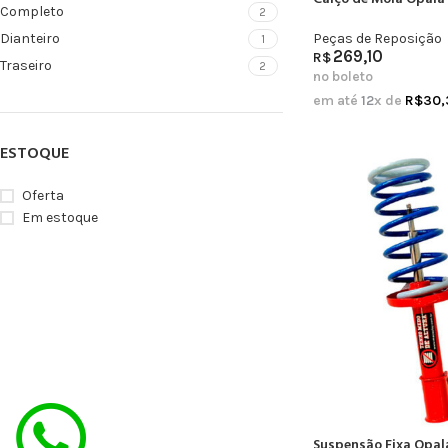
Completo
2
Peças de Reposição
Dianteiro
1
269,10
R$
Traseiro
2
no boleto
em até
12
x de
R$
30,
ESTOQUE
Oferta
Em estoque
Suspensão Fixa Opal