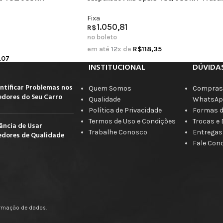
Fixa
1.050,81
R$
no boleto
em até
12
x de
R$
118,35
,07
INSTITUCIONAL
DÚVIDA
ntificar Problemas nos
Quem Somos
Compras 
dores do Seu Carro
Qualidade
WhatsAp
Política de Privacidade
Formas 
Termos de Uso e Condições
Trocas e
ância de Usar
Trabalhe Conosco
Entregas
dores de Qualidade
Fale Con
firmação de dados.