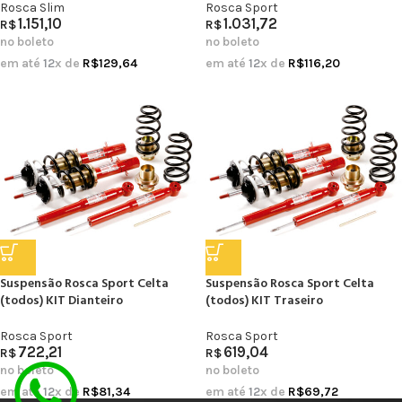
Rosca Slim
Rosca Sport
1.151,10
1.031,72
R$
R$
no boleto
no boleto
em até
12
x de
R$
129,64
em até
12
x de
R$
116,20
Suspensão Rosca Sport Celta
Suspensão Rosca Sport Celta
(todos) KIT Dianteiro
(todos) KIT Traseiro
Rosca Sport
Rosca Sport
722,21
619,04
R$
R$
no boleto
no boleto
em até
12
x de
R$
81,34
em até
12
x de
R$
69,72