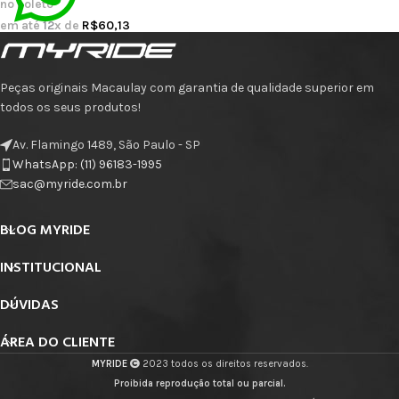
no boleto
em até
12
x de
R$
60,13
Peças originais Macaulay com garantia de qualidade superior em
todos os seus produtos!
Av. Flamingo 1489, São Paulo - SP
WhatsApp: (11) 96183-1995
sac@myride.com.br
BLOG MYRIDE
INSTITUCIONAL
DÚVIDAS
ÁREA DO CLIENTE
MYRIDE
2023 todos os direitos reservados.
Proibida reprodução total ou parcial.