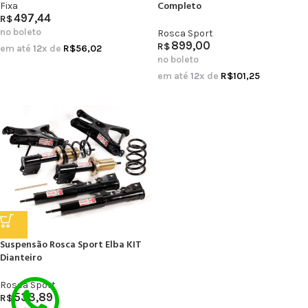
Completo
Fixa
497,44
R$
no boleto
Rosca Sport
899,00
R$
em até
12
x de
R$
56,02
no boleto
em até
12
x de
R$
101,25
Suspensão Rosca Sport Elba KIT
Dianteiro
Rosca Sport
533,89
R$