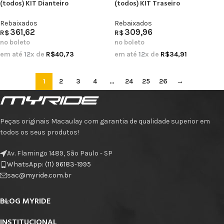
(todos) KIT Dianteiro
(todos) KIT Traseiro
Rebaixados
Rebaixados
361,62
309,96
R$
R$
no boleto
no boleto
em até
12
x de
R$
40,73
em até
12
x de
R$
34,91
1
2
3
4
…
24
25
26
→
Peças originais Macaulay com garantia de qualidade superior em
todos os seus produtos!
Av. Flamingo 1489, São Paulo - SP
WhatsApp: (11) 96183-1995
sac@myride.com.br
BLOG MYRIDE
INSTITUCIONAL