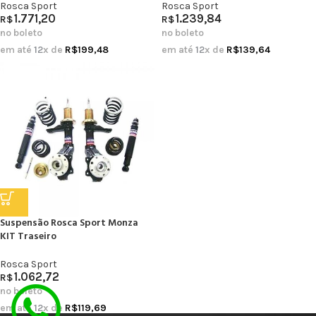
Rosca Sport
Rosca Sport
1.771,20
1.239,84
R$
R$
no boleto
no boleto
em até
12
x de
R$
199,48
em até
12
x de
R$
139,64
Suspensão Rosca Sport Monza
KIT Traseiro
Rosca Sport
1.062,72
R$
no boleto
em até
12
x de
R$
119,69