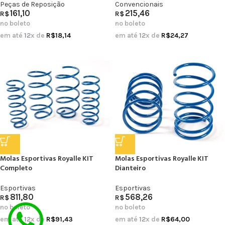
Peças de Reposição
Convencionais
161,10
215,46
R$
R$
no boleto
no boleto
em até
12
x de
R$
18,14
em até
12
x de
R$
24,27
Molas Esportivas Royalle KIT
Molas Esportivas Royalle KIT
Completo
Dianteiro
Esportivas
Esportivas
811,80
568,26
R$
R$
no boleto
no boleto
em até
12
x de
R$
91,43
em até
12
x de
R$
64,00