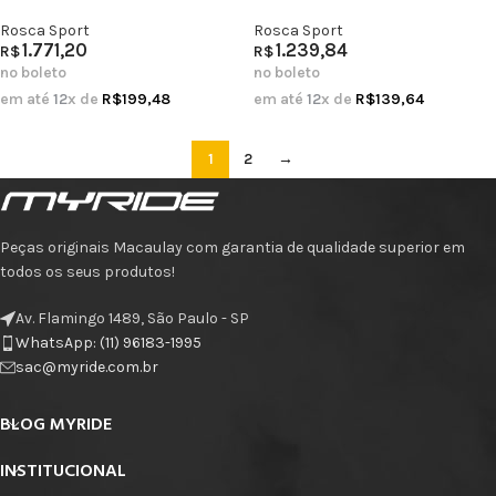
Rosca Sport
Rosca Sport
1.771,20
1.239,84
R$
R$
no boleto
no boleto
em até
12
x de
R$
199,48
em até
12
x de
R$
139,64
1
2
→
Peças originais Macaulay com garantia de qualidade superior em
todos os seus produtos!
Av. Flamingo 1489, São Paulo - SP
WhatsApp: (11) 96183-1995
sac@myride.com.br
BLOG MYRIDE
INSTITUCIONAL