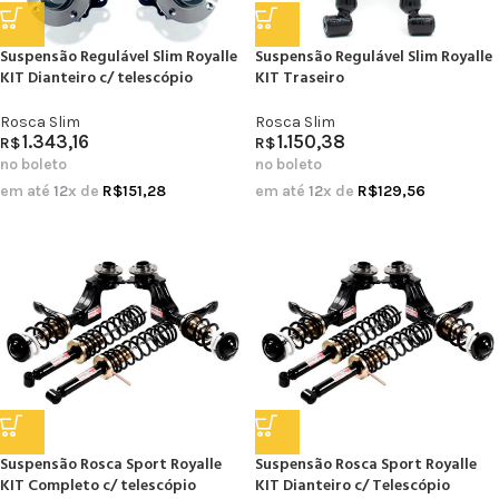
Suspensão Regulável Slim Royalle
Suspensão Regulável Slim Royalle
KIT Dianteiro c/ telescópio
KIT Traseiro
Rosca Slim
Rosca Slim
1.343,16
1.150,38
R$
R$
no boleto
no boleto
em até
12
x de
R$
151,28
em até
12
x de
R$
129,56
Suspensão Rosca Sport Royalle
Suspensão Rosca Sport Royalle
KIT Completo c/ telescópio
KIT Dianteiro c/ Telescópio