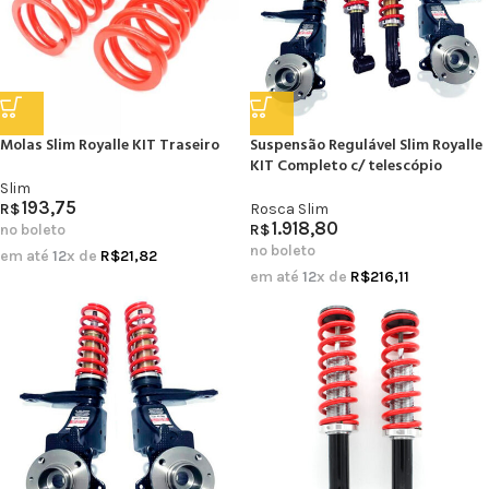
Molas Slim Royalle KIT Traseiro
Suspensão Regulável Slim Royalle
KIT Completo c/ telescópio
Slim
193,75
R$
Rosca Slim
1.918,80
no boleto
R$
no boleto
em até
12
x de
R$
21,82
em até
12
x de
R$
216,11